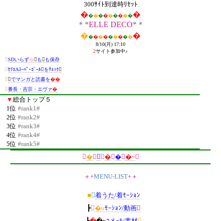
300ｻｲﾄ到達時ﾘｾｯﾄ
�
�
�
�
�
�
�
�
�
�
�
＊*
ELLE DECO
*＊
�
�
�
�
�
�
�
�
�
�
�
8/10(月) 17:10
2
サイト参加中♪

SDいらず
�

も

も保存

ｾﾘｴAｽｰﾊﾟｰｺﾞｰﾙ

をﾁｪｯｸ



でマンガと読書を
��

番長・吉宗・エヴァ
�
▼
総合トップ５
1位
#rank1#
2位
#rank2#
3位
#rank3#
4位
#rank4#
5位
#rank5#
∥
�
∥

∥
�
∥
�
∥
�~
∥
＋+
MENU-LIST
+＋
■

着うた/着ﾓｰｼｮﾝ
┣

�u
ﾓｰｼｮﾝ/動画

┣
�
�x
ｺメｰﾙ/素材
