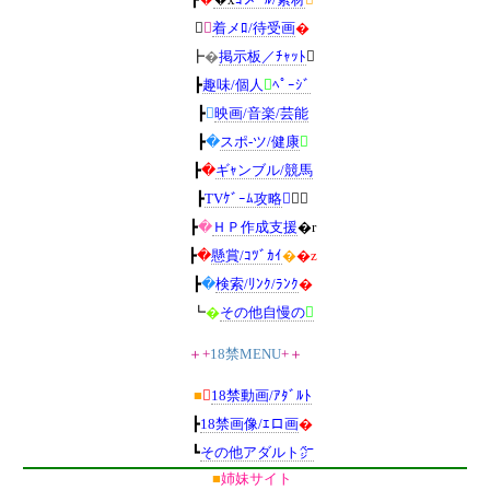
┣

着メﾛ/待受画
�
┣
�
掲示板／ﾁｬｯﾄ

┣
趣味/個人

ﾍﾟｰｼﾞ
┣

映画/音楽/芸能
┣
�
スポ-ツ/健康

┣
�
ギｬンブル/競馬
┣
TVｹﾞｰﾑ攻略

～
┣
�
ＨＰ作成支援
�r
┣
�
懸賞/ｺﾂﾞｶｲ
�
�z
┣
�
検索/ﾘﾝｸ/ﾗﾝｸ
�
┗
�
その他自慢の

＋+
18禁MENU
+＋
■

18禁動画/ｱﾀﾞﾙﾄ
┣
18禁画像/ｴロ画
�
┗
その他アダルト㌻
■
姉妹サイト