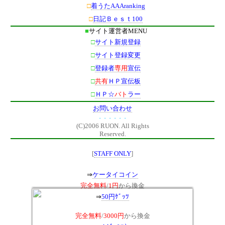
□
着うたAAAranking
□
日記Ｂｅｓｔ100
■
サイト運営者MENU
□
サイト新規登録
□
サイト登録変更
□
登録者
専用
宣伝
□
共有
ＨＰ宣伝板
□
ＨＰ☆
バト
ラー
お問い合わせ
・・・・・・
(C)2006 RUON. All Rights
Reserved.
[
STAFF ONLY
]
⇒
ケータイコイン
完全無料
/
1円
から換金
⇒
50円ｹﾞｯﾂ
完全無料
/
3000円
から換金