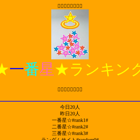

★
一
番
星
★ランキン

今日20人
昨日20人
一番星☆#rank1#
二番星☆#rank2#
三番星☆#rank3#
ランダムサイト#random0#