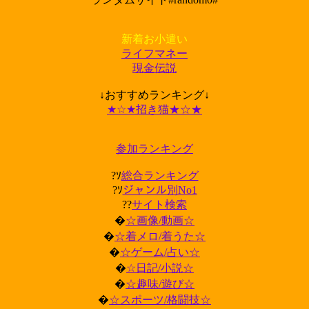
新着お小遣い
ライフマネー
現金伝説
↓おすすめランキング↓
★☆★招き猫★☆★
参加ランキング
?ｿ
総合ランキング
?ｿ
ジャンル別No1
??
サイト検索
�
☆画像/動画☆
�
☆着メロ/着うた☆
�
☆ゲーム/占い☆
�
☆日記/小説☆
�
☆趣味/遊び☆
�
☆スポーツ/格闘技☆