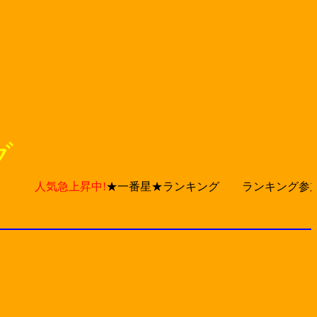
グ
人気急上昇中!
★一番星★ランキング ランキング参加キ