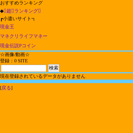
おすすめランキング
◆
超

ランキング
┏小遣いサイト┓
現金王
マネクリ
ライフマネー
現金伝説
Pコイン
☆画像/動画☆
登録：0 SITE
現在登録されているデータがありません
[
戻る
]