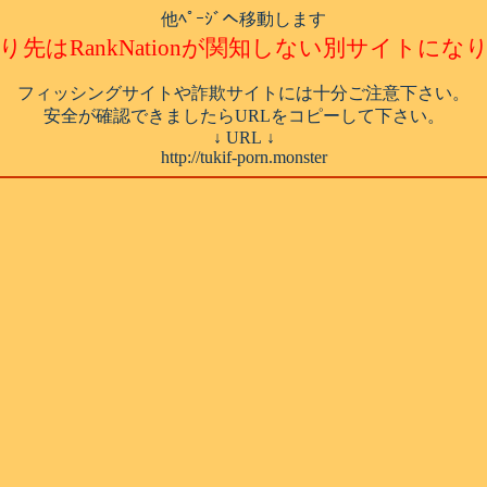
他ﾍﾟｰｼﾞへ移動します
り先はRankNationが関知しない別サイトにな
フィッシングサイトや詐欺サイトには十分ご注意下さい。
安全が確認できましたらURLをコピーして下さい。
↓ URL ↓
http://tukif-porn.monster