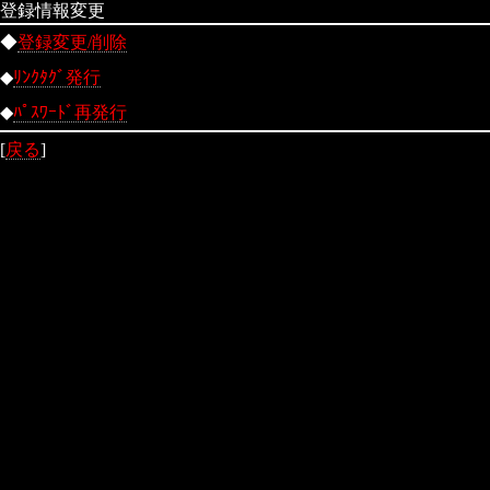
登録情報変更
◆
登録変更/削除
◆
ﾘﾝｸﾀｸﾞ発行
◆
ﾊﾟｽﾜｰﾄﾞ再発行
[
戻る
]