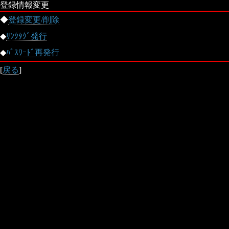
登録情報変更
◆
登録変更/削除
◆
ﾘﾝｸﾀｸﾞ発行
◆
ﾊﾟｽﾜｰﾄﾞ再発行
[
戻る
]