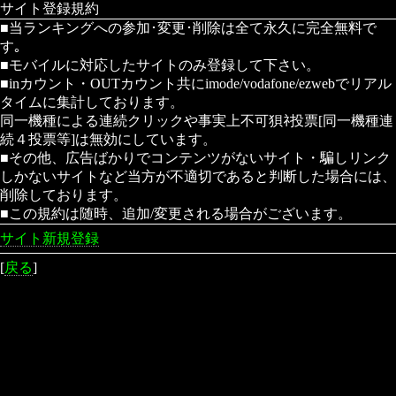
サイト登録規約
■当ランキングへの参加･変更･削除は全て永久に完全無料で
す｡
■モバイルに対応したサイトのみ登録して下さい。
■inカウント・OUTカウント共にimode/vodafone/ezwebでリアル
タイムに集計しております。
同一機種による連続クリックや事実上不可狽ﾈ投票[同一機種連
続４投票等]は無効にしています。
■その他、広告ばかりでコンテンツがないサイト・騙しリンク
しかないサイトなど当方が不適切であると判断した場合には、
削除しております。
■この規約は随時、追加/変更される場合がございます。
サイト新規登録
[
戻る
]