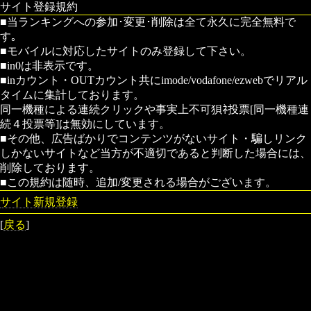
サイト登録規約
■当ランキングへの参加･変更･削除は全て永久に完全無料で
す｡
■モバイルに対応したサイトのみ登録して下さい。
■in0は非表示です。
■inカウント・OUTカウント共にimode/vodafone/ezwebでリアル
タイムに集計しております。
同一機種による連続クリックや事実上不可狽ﾈ投票[同一機種連
続４投票等]は無効にしています。
■その他、広告ばかりでコンテンツがないサイト・騙しリンク
しかないサイトなど当方が不適切であると判断した場合には、
削除しております。
■この規約は随時、追加/変更される場合がございます。
サイト新規登録
[
戻る
]