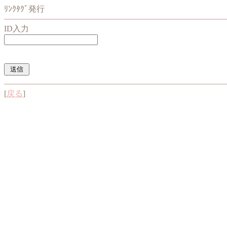
ﾘﾝｸﾀｸﾞ発行
ID入力
[
戻る
]