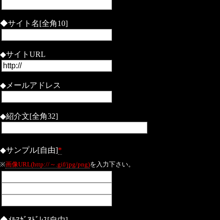
◆サイト名[全角10]
◆サイトURL
◆メールアドレス
◆紹介文[全角32]
◆サンプル[自由]
*
※
画像URL(http://～.gif/jpg/png)
を入力下さい。
◆ﾒﾙﾏｶﾞｱﾄﾞﾚｽ[自由]