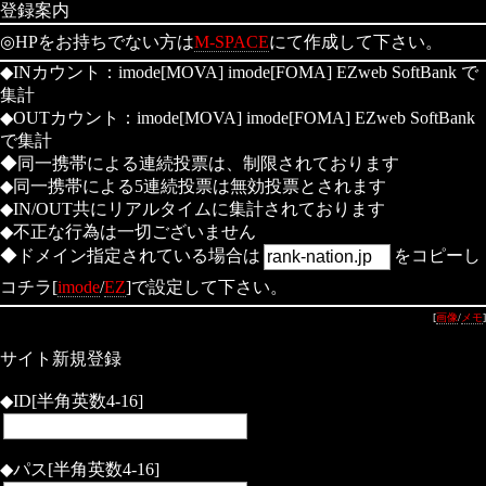
登録案内
◎HPをお持ちでない方は
M-SPACE
にて作成して下さい。
◆INカウント：imode[MOVA] imode[FOMA] EZweb SoftBank で
集計
◆OUTカウント：imode[MOVA] imode[FOMA] EZweb SoftBank
で集計
◆同一携帯による連続投票は、制限されております
◆同一携帯による5連続投票は無効投票とされます
◆IN/OUT共にリアルタイムに集計されております
◆不正な行為は一切ございません
◆ドメイン指定されている場合は
をコピーし
コチラ[
imode
/
EZ
]で設定して下さい。
[
画像
/
メモ
]
サイト新規登録
◆ID[半角英数4-16]
◆パス[半角英数4-16]