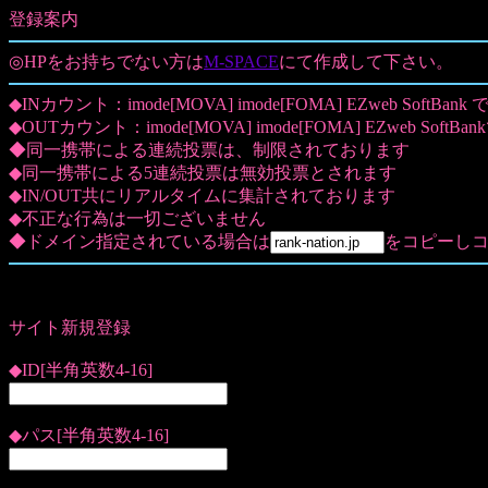
登録案内
◎HPをお持ちでない方は
M-SPACE
にて作成して下さい。
◆INカウント：imode[MOVA] imode[FOMA] EZweb SoftBank
◆OUTカウント：imode[MOVA] imode[FOMA] EZweb SoftBa
◆同一携帯による連続投票は、制限されております
◆同一携帯による5連続投票は無効投票とされます
◆IN/OUT共にリアルタイムに集計されております
◆不正な行為は一切ございません
◆ドメイン指定されている場合は
をコピーしコ
サイト新規登録
◆ID[半角英数4-16]
◆パス[半角英数4-16]