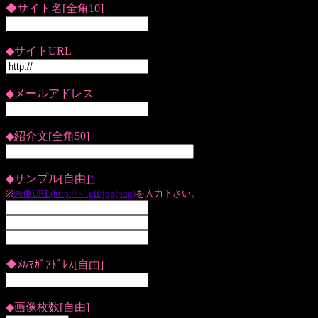
◆サイト名[全角10]
◆サイトURL
◆メールアドレス
◆紹介文[全角50]
◆サンプル[自由]
*
※
画像URL(http://～.gif/jpg/png)
を入力下さい。
◆ﾒﾙﾏｶﾞｱﾄﾞﾚｽ[自由]
◆画像枚数[自由]