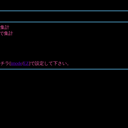
 で集計
nkで集計
チラ[
imode
/
EZ
]で設定して下さい。