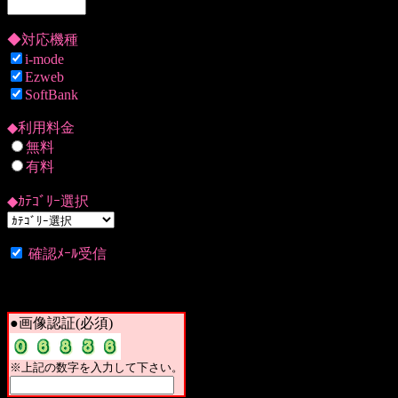
◆対応機種
i-mode
Ezweb
SoftBank
◆利用料金
無料
有料
◆ｶﾃｺﾞﾘｰ選択
確認ﾒｰﾙ受信
●画像認証(必須)
※上記の数字を入力して下さい。