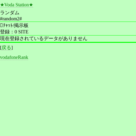
★Voda Station★
ランダム
#random2#
ﾁｬｯﾄ/掲示板
登録：0 SITE
現在登録されているデータがありません
[
戻る
]
vodafoneRank