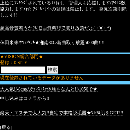
上位にﾗﾝｷﾝｸﾞされているｻｲﾄは、 管理人も応援します(ｱｸｾｽ数
協力します♪)☆ ｱﾀﾞﾙﾄｻｲﾄの登録は禁止します。 発見次第削除
します!!
超高音質着うたﾌﾙ!!3曲無料ｱﾘで取り放題だよ(・∀・*)
倖田來未/ｹﾂﾒ/ｷﾝｷ★湘南/ｶｴﾗ新曲取り放題5000曲!!!!
★VISION総合部門★
登録：0 SITE
現在登録されているデータがありません
大人気!!-8cmのﾁｬﾝｽｴｽﾃ体験をなんと!!\1050で★
申し込みはコチラから!!
楽天・エステで大人気!!自宅で本格脱毛器★ﾂﾙﾂﾙ肌をGET!!!
[
戻る
]