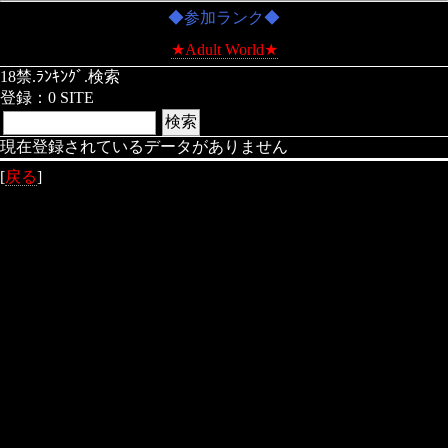
◆参加ランク◆
★Adult World★
18禁.ﾗﾝｷﾝｸﾞ.検索
登録：0 SITE
現在登録されているデータがありません
[
戻る
]