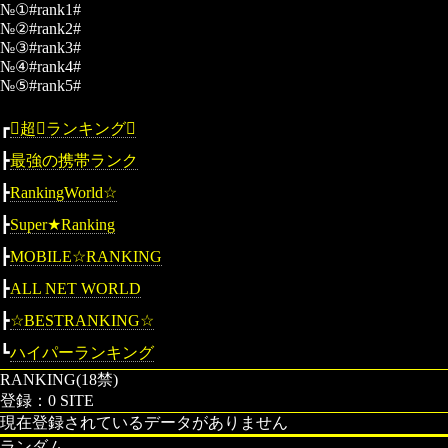
№①#rank1#
№②#rank2#
№③#rank3#
№④#rank4#
№⑤#rank5#
┏
超

ランキング
┣
最強の携帯ランク
┣
RankingWorld☆
┣
Super★Ranking
┣
MOBILE☆RANKING
┣
ALL NET WORLD
┣
☆BESTRANKING☆
┗
ハイパーランキング
RANKING(18禁)
登録：0 SITE
現在登録されているデータがありません
ランダム