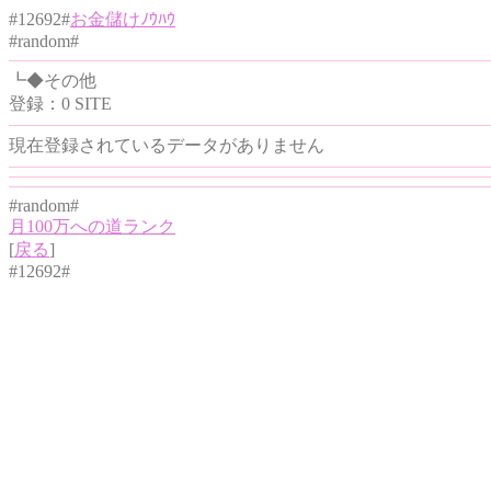
#12692#
お金儲けﾉｳﾊｳ
#random#
┗◆その他
登録：0 SITE
現在登録されているデータがありません
#random#
月100万への道ランク
[
戻る
]
#12692#