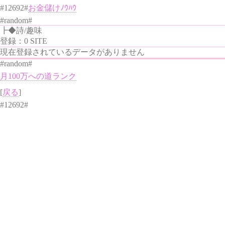
#12692#
お金儲けﾉｳﾊｳ
#random#
┣◆詩/趣味
登録：0 SITE
現在登録されているデータがありません
#random#
月100万への道ランク
[
戻る
]
#12692#