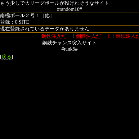
もう少しで大リーグボールが投げれそうなサイト
#random10#
南極ボール２号！［他］
登録：0 SITE
現在登録されているデータがありません
鋼鉄注入だー！鋼鉄注入だー！！鋼鉄注入
鋼鉄チャンス突入サイト
#rank5#
[
戻る
]