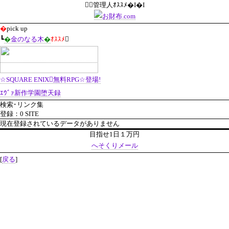
管理人ｵｽｽﾒ�I�I
�
pick up
┗
�
金のなる木
�
ｵｽｽﾒ

☆SQUARE ENIX無料RPG☆登場!
ｴｳﾞｧ新作学園堕天録
検索･リンク集
登録：0 SITE
現在登録されているデータがありません
目指せ1日１万円
へそくりメール
[
戻る
]