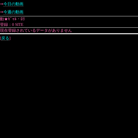
⇒
今日の動画
⇒
今週の動画
動★ｷﾞｬﾙ・ﾛﾘ
登録：0 SITE
現在登録されているデータがありません
[
戻る
]