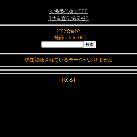
☆携帯代稼ぐ☆
共有宣伝掲示板
ﾌﾟﾛﾌ☆紹介
登録：0 SITE
現在登録されているデータがありません
[
戻る
]