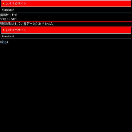
▼
おすすめサイト
#random#
掲示板・ﾁｬｯﾄ
登録：0 SITE
現在登録されているデータがありません
▼
おすすめサイト
#random#
[
戻る
]