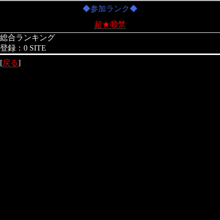
◆参加ランク◆
超
★
⑱禁
総合ランキング
登録：0 SITE
[
戻る
]