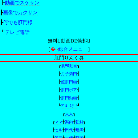
┣
動画でスケサン
┣
画像でカクサン
┣
何でも肛門様
┗
テレビ電話
無料動画DE勃起
［
�~
総合メニュー
］
肛門りんく臭
┏
裏ﾓﾛ動画
┓
┣
月子菊門
┫
┣
超肛門画
┫
┣
肛門ポア
┫
┣
肛門動画
┫
┗
ﾌﾞﾙｰｽﾘｰ!
┛
┏
大人
┓
┏
ママ
╋
案内
╋
朝鮮
┓
┣
セル
╋
田代
╋
暗黒
┫
┣
第三
╋
大便
╋
茄子
┫