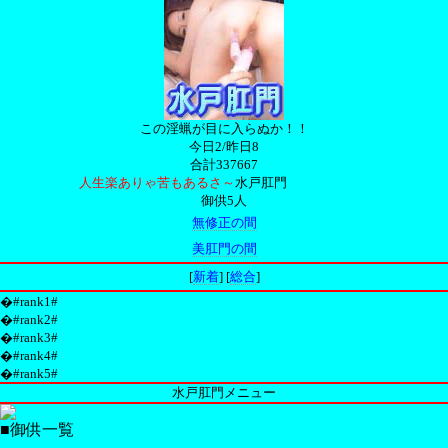
この淫蝋が目に入らぬか！！
今日2/昨日8
合計337667
人生楽ありゃ苦もあるさ～
水戸肛門
御供5人
無修正の間
美肛門の間
[
新着
] [
総合
]
�#rank1#
�#rank2#
�#rank3#
�#rank4#
�#rank5#
水戸肛門メニュー
■御供一覧