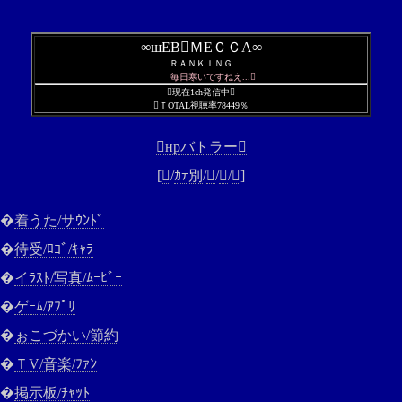
∞шEBＭEＣＣA∞
ＲＡＮＫＩＮＧ
毎日寒いですねえ...
現在1ch発信中
ＴOTAL視聴率78449％
нрバトラー
[

/
ｶﾃ別
/

/

/

]
�
着うた/サｳﾝﾄﾞ
�
待受/ﾛｺﾞ/ｷｬﾗ
�
イﾗｽﾄ/写真/ﾑｰﾋﾞｰ
�
ゲｰﾑ/ｱﾌﾟﾘ
�
ぉこづかい/節約
�
ＴV/音楽/ﾌｧﾝ
�
掲示板/ﾁｬｯﾄ