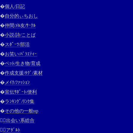
�
個人/日記
�
自分的ぃちおし
�
仲間/ﾒﾙ友/ｻｰｸﾙ
�
小説/詩/ことば
�
スﾎﾟｰﾂ/部活
�
お笑い/ﾊﾞﾗｴﾃｨｰ
�
ペｯﾄ/生き物/育成
�
作成支援/ﾀｸﾞ/素材
�
メｲｸ/ﾌｧｯｼｮﾝ
�
宣伝ｻﾎﾟｰﾄ/便利
�
ラﾝｷﾝｸﾞ/ﾘﾝｸ集
�
その他の一般нр

出会い系総合

アﾀﾞﾙﾄ