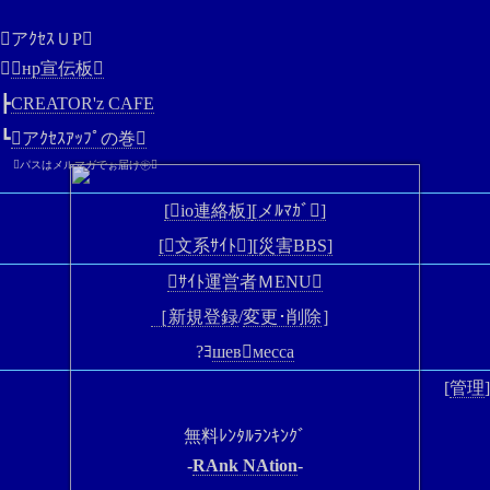
アｸｾｽＵP
┣
нр宣伝板
┣
CREATOR'z CAFE
┗
アｸｾｽｱｯﾌﾟの巻
パスはメルマガでぉ届け㊥
[io連絡板]
[メﾙﾏｶﾞ]
[文系ｻｲﾄ]
[災害BBS]
ｻｲﾄ運営者ＭENU
［
新規登録
/
変更･削除
］
?ﾖ
шевмесса
[
管理
]
無料ﾚﾝﾀﾙﾗﾝｷﾝｸﾞ
-
RAnk NAtion
-