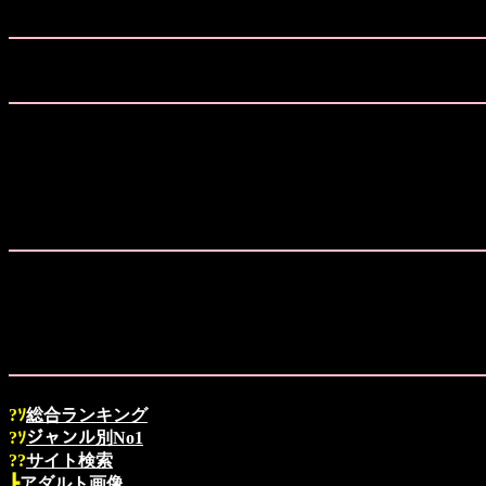
?ｿ
総合ランキング
?ｿ
ジャンル別No1
??
サイト検索
┣
アダルト画像