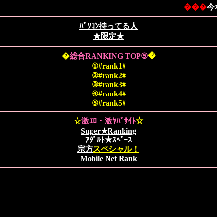
���
今な
ﾊﾟｿｺﾝ持ってる人
★限定★
�
総合RANKING TOP⑤
�
①#rank1#
②#rank2#
③#rank3#
④#rank4#
⑤#rank5#
☆
激ｴﾛ・激ﾔﾊﾞｻｲﾄ
☆
Super★Ranking
ｱﾀﾞﾙﾄ★ｽﾍﾟｰｽ
宗方
スペシャル
！
Mobile Net Rank