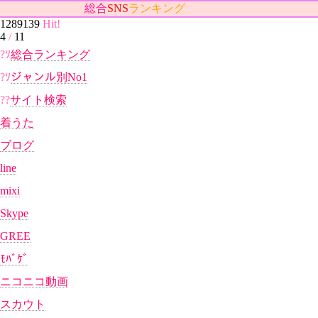
総合
SNS
ランキング
1289139
Hit!
4
/
11
?ｿ
総合ランキング
?ｿ
ジャンル別No1
??
サイト検索
着うた
ブログ
line
mixi
Skype
GREE
ﾓﾊﾞｹﾞ
ニコニコ動画
スカウト