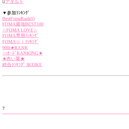

アダルト
▼参加ﾗﾝｷﾝｸﾞ
BestFomaRank[i]
FOMA最強BEST100
☆FOMA LOVE☆
FOMA専用ﾗﾝｷﾝｸﾞ
FOMA☆ｉﾗﾝｷﾝｸﾞ
900i★RANK
☆iﾓｰﾄﾞRANKING★
★赤い翼★
総合ﾗﾝｷﾝｸﾞ IKEIKE
7