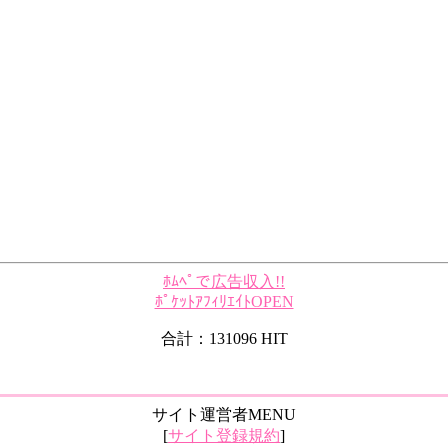
ﾎﾑﾍﾟで広告収入!!
ﾎﾟｹｯﾄｱﾌｨﾘｴｲﾄOPEN
合計：131096 HIT
サイト運営者MENU
[
サイト登録規約
]