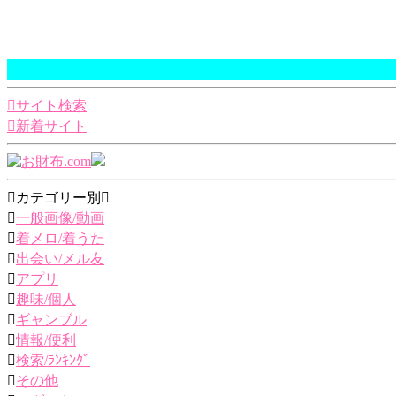
サイト検索
新着サイト
カテゴリー別

一般画像/動画

着メロ/着うた

出会い/メル友

アプリ

趣味/個人

ギャンブル

情報/便利

検索/ﾗﾝｷﾝｸﾞ

その他