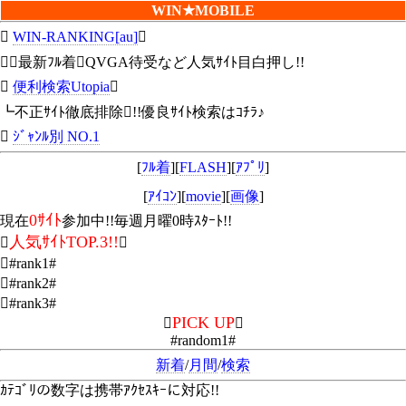
WIN★MOBILE

WIN-RANKING[au]

┗最新ﾌﾙ着QVGA待受など人気ｻｲﾄ目白押し!!

便利検索Utopia

┗不正ｻｲﾄ徹底排除!!優良ｻｲﾄ検索はｺﾁﾗ♪

ｼﾞｬﾝﾙ別 NO.1
[
ﾌﾙ着
][
FLASH
][
ｱﾌﾟﾘ
]
[
ｱｲｺﾝ
][
movie
][
画像
]
0ｻｲﾄ
現在
参加中!!毎週月曜0時ｽﾀｰﾄ!!
人気ｻｲﾄTOP.3!!


#rank1#
#rank2#
#rank3#
PICK UP


#random1#
新着
/
月間
/
検索
ｶﾃｺﾞﾘの数字は携帯ｱｸｾｽｷｰに対応!!