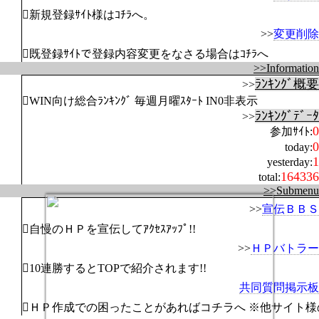
新規登録ｻｲﾄ様はｺﾁﾗへ。
>>
変更削除
既登録ｻｲﾄで登録内容変更をなさる場合はｺﾁﾗへ
>>Information
ﾗﾝｷﾝｸﾞ概要
>>
WIN向け総合ﾗﾝｷﾝｸﾞ 毎週月曜ｽﾀｰﾄ IN0非表示
ﾗﾝｷﾝｸﾞﾃﾞｰﾀ
>>
0
参加ｻｲﾄ:
0
today:
1
yesterday:
164336
total:
>>Submenu
>>
宣伝ＢＢＳ
自慢のＨＰを宣伝してｱｸｾｽｱｯﾌﾟ!!
>>
ＨＰバトラー
10連勝するとTOPで紹介されます!!
共同質問掲示板
ＨＰ作成での困ったことがあればコチラへ ※他サイト