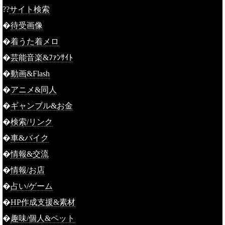
??
サイト検索
�
待受画像
�
着うた着メロ
�
芸能音楽&ﾌｧﾝｻｲﾄ
�
動画&Flash
�
アニメ&同人
�
ギャンブル&お金
�
検索/リンク
�
車&バイク
�
情報&交流
�
情報/お店
�
占い/ゲーム
�
HP作成支援&素材
�
趣味/個人&ペット