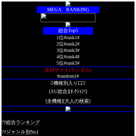
MEGA RANKING
総合Top5
1位#rank1#
2位#rank2#
3位#rank3#
4位#rank4#
5位#rank5#
注目サイト(ランダム)
#random1#
機種別入り口
[
AU総合
][
ｵ-ｸｼｮﾝ!
]
[
全機種
][
大人の検索
]
?ｿ
総合ランキング
?ｿ
ジャンル別No1