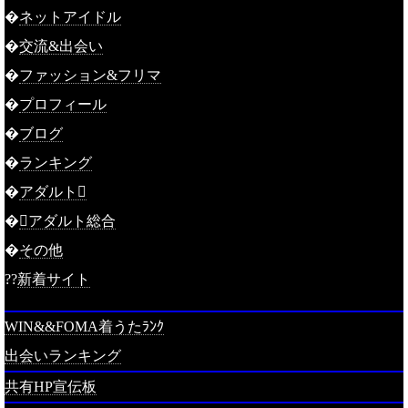
�
ネットアイドル
�
交流&出会い
�
ファッション&フリマ
�
プロフィール
�
ブログ
�
ランキング
�
アダルト
�
アダルト総合
�
その他
??
新着サイト
WIN&&FOMA着うたﾗﾝｸ
出会いランキング
共有HP宣伝板